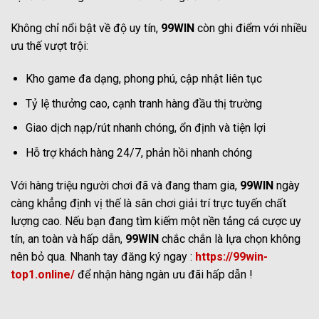
Không chỉ nổi bật về độ uy tín,
99WIN
còn ghi điểm với nhiều
ưu thế vượt trội:
Kho game đa dạng, phong phú, cập nhật liên tục
Tỷ lệ thưởng cao, cạnh tranh hàng đầu thị trường
Giao dịch nạp/rút nhanh chóng, ổn định và tiện lợi
Hỗ trợ khách hàng 24/7, phản hồi nhanh chóng
Với hàng triệu người chơi đã và đang tham gia,
99WIN
ngày
càng khẳng định vị thế là sân chơi giải trí trực tuyến chất
lượng cao. Nếu bạn đang tìm kiếm một nền tảng cá cược uy
tín, an toàn và hấp dẫn,
99WIN
chắc chắn là lựa chọn không
nên bỏ qua. Nhanh tay đăng ký ngay :
https://99win-
top1.online/
để nhận hàng ngàn ưu đãi hấp dẫn !