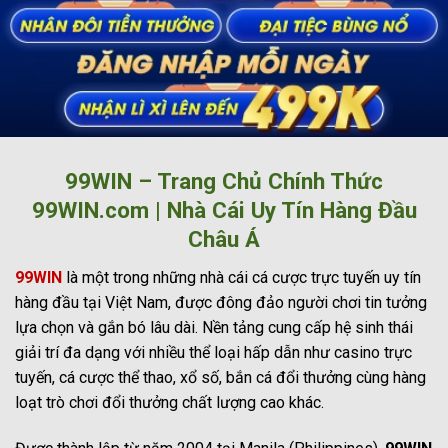
99WIN – Trang Chủ Chính Thức
99WIN.com | Nhà Cái Uy Tín Hàng Đầu
Châu Á
99WIN
là một trong những nhà cái cá cược trực tuyến uy tín
hàng đầu tại Việt Nam, được đông đảo người chơi tin tưởng
lựa chọn và gắn bó lâu dài. Nền tảng cung cấp hệ sinh thái
giải trí đa dạng với nhiều thể loại hấp dẫn như casino trực
tuyến, cá cược thể thao, xổ số, bắn cá đổi thưởng cùng hàng
loạt trò chơi đổi thưởng chất lượng cao khác.