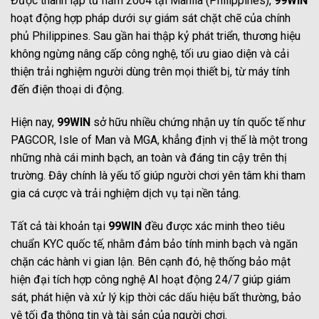
Được thành lập từ năm 2004 tại Manila (Philippines),
99WIN
hoạt động hợp pháp dưới sự giám sát chặt chẽ của chính
phủ Philippines. Sau gần hai thập kỷ phát triển, thương hiệu
không ngừng nâng cấp công nghệ, tối ưu giao diện và cải
thiện trải nghiệm người dùng trên mọi thiết bị, từ máy tính
đến điện thoại di động.
Hiện nay,
99WIN
sở hữu nhiều chứng nhận uy tín quốc tế như
PAGCOR, Isle of Man và MGA, khẳng định vị thế là một trong
những nhà cái minh bạch, an toàn và đáng tin cậy trên thị
trường. Đây chính là yếu tố giúp người chơi yên tâm khi tham
gia cá cược và trải nghiệm dịch vụ tại nền tảng.
Tất cả tài khoản tại
99WIN
đều được xác minh theo tiêu
chuẩn KYC quốc tế, nhằm đảm bảo tính minh bạch và ngăn
chặn các hành vi gian lận. Bên cạnh đó, hệ thống bảo mật
hiện đại tích hợp công nghệ AI hoạt động 24/7 giúp giám
sát, phát hiện và xử lý kịp thời các dấu hiệu bất thường, bảo
vệ tối đa thông tin và tài sản của người chơi.