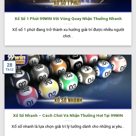
Xổ Số 1 Phút 99WIN Với Vòng Quay Nhận Thưởng Nhanh
Xổ số 1 phút đang trở thành xu hướng giải trí được nhiều người
chơi...
28
Th12
Xổ Số Nhanh – Cách Chơi Và Nhận Thưởng Hot Tại 99WIN
Xổ số nhanh là lựa chọn giải trí lý tưởng dành cho những ai yêu...