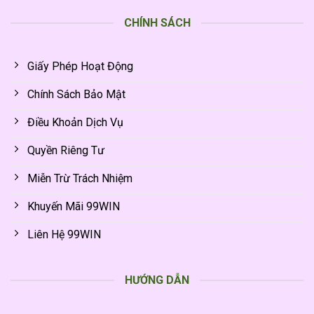
CHÍNH SÁCH
Giấy Phép Hoạt Động
Chính Sách Bảo Mật
Điều Khoản Dịch Vụ
Quyền Riêng Tư
Miễn Trừ Trách Nhiệm
Khuyến Mãi 99WIN
Liên Hệ 99WIN
HƯỚNG DẪN