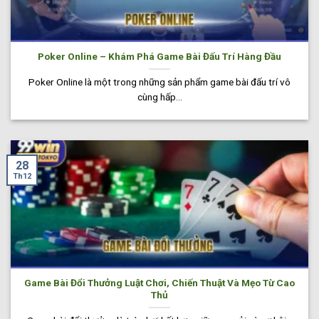
Poker Online – Khám Phá Game Bài Đấu Trí Hàng Đầu
Poker Online là một trong những sản phẩm game bài đấu trí vô
cùng hấp...
28
Th12
Game Bài Đổi Thưởng Luật Chơi, Chiến Thuật Và Mẹo Từ Cao
Thủ