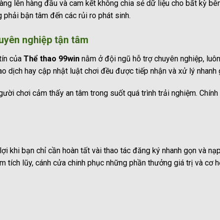
àng lên hàng đầu và cam kết không chia sẻ dữ liệu cho bất kỳ bên
 phải bận tâm đến các rủi ro phát sinh.
uyên nghiệp tận tâm
tín của
Thể thao 99win
nằm ở đội ngũ hỗ trợ chuyên nghiệp, luô
ao dịch hay cập nhật luật chơi đều được tiếp nhận và xử lý nhanh 
người chơi cảm thấy an tâm trong suốt quá trình trải nghiệm. Chí
i khi bạn chỉ cần hoàn tất vài thao tác đăng ký nhanh gọn và nạp 
 tích lũy, cánh cửa chinh phục những phần thưởng giá trị và cơ h