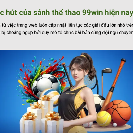
ức hút của sảnh thể thao 99win hiện na
từ việc trang web luôn cập nhật liên tục các giải đấu lớn nhỏ tr
ẽ bị choáng ngợp bởi quy mô tổ chức bài bản cùng đội ngũ chuyên 