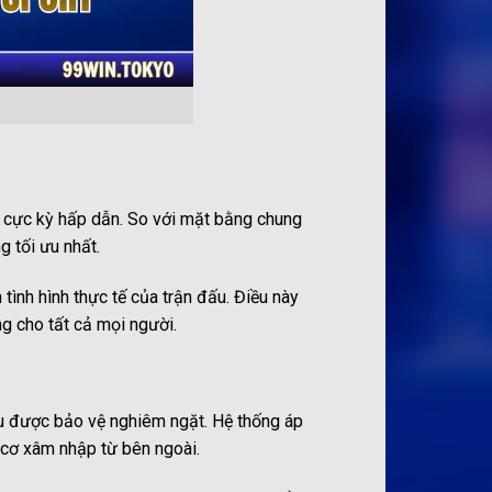
g cực kỳ hấp dẫn. So với mặt bằng chung
 tối ưu nhất.
ình hình thực tế của trận đấu. Điều này
ng cho tất cả mọi người.
đều được bảo vệ nghiêm ngặt. Hệ thống áp
 cơ xâm nhập từ bên ngoài.