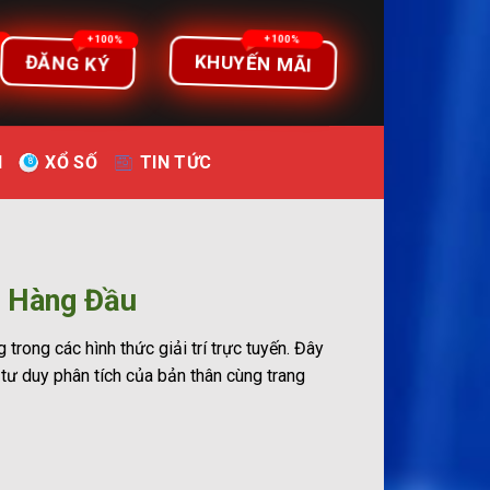
KHUYẾN MÃI
ĐĂNG KÝ
I
XỔ SỐ
TIN TỨC
n Hàng Đầu
rong các hình thức giải trí trực tuyến. Đây
 tư duy phân tích của bản thân cùng trang