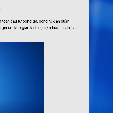
y
ên toàn cầu từ bóng đá, bóng rổ đến quần
gia soi kèo giàu kinh nghiệm luôn túc trực