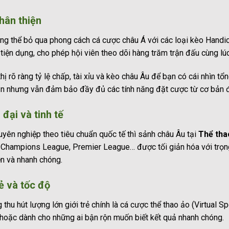
hân thiện
ông thể bỏ qua phong cách cá cược châu Á với các loại kèo Handi
h tiện dụng, cho phép hội viên theo dõi hàng trăm trận đấu cùng lú
 rõ ràng tỷ lệ chấp, tài xỉu và kèo châu Âu để bạn có cái nhìn tổn
ản nhưng vẫn đảm bảo đầy đủ các tính năng đặt cược từ cơ bản 
đại và tinh tế
yên nghiệp theo tiêu chuẩn quốc tế thì sảnh châu Âu tại
Thể tha
hư Champions League, Premier League… được tối giản hóa với trọn
ện và nhanh chóng.
ẻ và tốc độ
thu hút lượng lớn giới trẻ chính là cá cược thể thao ảo (Virtual S
a hoặc dành cho những ai bận rộn muốn biết kết quả nhanh chóng.