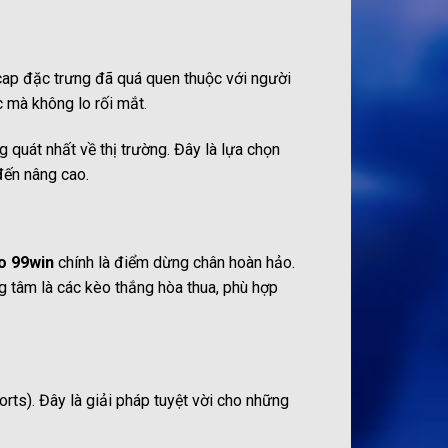
cap đặc trưng đã quá quen thuộc với người
c mà không lo rối mắt.
g quát nhất về thị trường. Đây là lựa chọn
đến nâng cao.
o 99win
chính là điểm dừng chân hoàn hảo.
g tâm là các kèo thắng hòa thua, phù hợp
ports). Đây là giải pháp tuyệt vời cho những