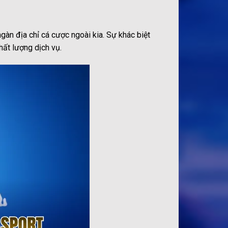
gàn địa chỉ cá cược ngoài kia. Sự khác biệt
hất lượng dịch vụ.