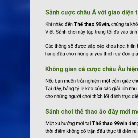
Sảnh cược châu Á với giao diện t
Khi nhắc đến
Thể thao 99win
, chúng ta kh
Việt. Sảnh chơi này tập trung tối đa vào tín
Các thông số được sắp xếp khoa học, hiển thị
hàng đầu cho những ai yêu thích sự đơn gi
Không gian cá cược châu Âu hiện 
Nếu bạn muốn trải nghiệm một cảm giác chu
Tại đây, bảng tỷ lệ kèo của các giải lớn n
cho những người chơi thích lối đánh trực di
Sảnh chơi thể thao ảo đầy mới m
Một xu hướng mới tại
Thể thao 99win
đang 
thời điểm không có trận đấu thực tế diễn r