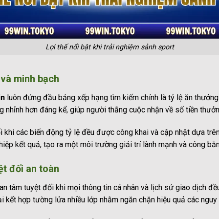
Lợi thế nổi bật khi trải nghiệm sảnh sport
 và minh bạch
in
luôn đứng đầu bảng xếp hạng tìm kiếm chính là tỷ lệ ăn thưởn
 nhỉnh hơn đáng kể, giúp người thắng cuộc nhận về số tiền thưởng
hi các biến động tỷ lệ đều được công khai và cập nhật dựa trên t
thiệp kết quả, tạo ra một môi trường giải trí lành mạnh và công bằ
t đối an toàn
n tâm tuyệt đối khi mọi thông tin cá nhân và lịch sử giao dịch 
i kết hợp tường lửa nhiều lớp nhằm ngăn chặn hiệu quả các nguy