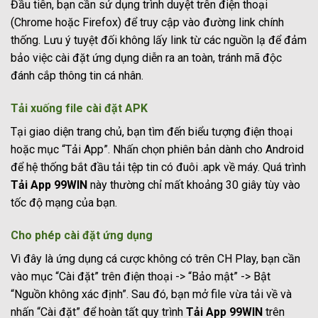
Đầu tiên, bạn cần sử dụng trình duyệt trên điện thoại
(Chrome hoặc Firefox) để truy cập vào đường link chính
thống. Lưu ý tuyệt đối không lấy link từ các nguồn lạ để đảm
bảo việc cài đặt ứng dụng diễn ra an toàn, tránh mã độc
đánh cắp thông tin cá nhân.
Tải xuống file cài đặt APK
Tại giao diện trang chủ, bạn tìm đến biểu tượng điện thoại
hoặc mục “Tải App”. Nhấn chọn phiên bản dành cho Android
để hệ thống bắt đầu tải tệp tin có đuôi .apk về máy. Quá trình
Tải App 99WIN
này thường chỉ mất khoảng 30 giây tùy vào
tốc độ mạng của bạn.
Cho phép cài đặt ứng dụng
Vì đây là ứng dụng cá cược không có trên CH Play, bạn cần
vào mục “Cài đặt” trên điện thoại -> “Bảo mật” -> Bật
“Nguồn không xác định”. Sau đó, bạn mở file vừa tải về và
nhấn “Cài đặt” để hoàn tất quy trình
Tải App 99WIN
trên