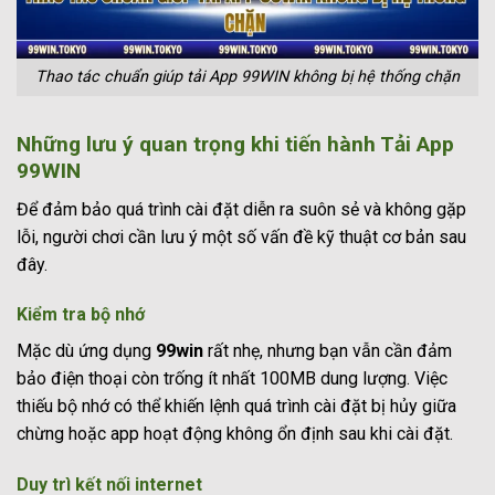
Thao tác chuẩn giúp tải App 99WIN không bị hệ thống chặn
Những lưu ý quan trọng khi tiến hành Tải App
99WIN
Để đảm bảo quá trình cài đặt diễn ra suôn sẻ và không gặp
lỗi, người chơi cần lưu ý một số vấn đề kỹ thuật cơ bản sau
đây.
Kiểm tra bộ nhớ
Mặc dù ứng dụng
99win
rất nhẹ, nhưng bạn vẫn cần đảm
bảo điện thoại còn trống ít nhất 100MB dung lượng. Việc
thiếu bộ nhớ có thể khiến lệnh quá trình cài đặt bị hủy giữa
chừng hoặc app hoạt động không ổn định sau khi cài đặt.
Duy trì kết nối internet