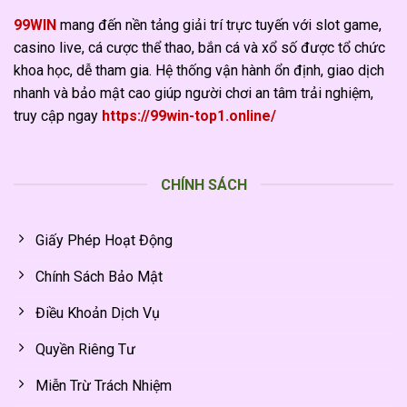
99WIN
mang đến nền tảng giải trí trực tuyến với slot game,
casino live, cá cược thể thao, bắn cá và xổ số được tổ chức
khoa học, dễ tham gia. Hệ thống vận hành ổn định, giao dịch
nhanh và bảo mật cao giúp người chơi an tâm trải nghiệm,
truy cập ngay
https://99win-top1.online/
CHÍNH SÁCH
Giấy Phép Hoạt Động
Chính Sách Bảo Mật
Điều Khoản Dịch Vụ
Quyền Riêng Tư
Miễn Trừ Trách Nhiệm