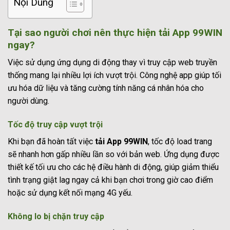
Nội Dung
Tại sao người chơi nên thực hiện tải App 99WIN
ngay?
Việc sử dụng ứng dụng di động thay vì truy cập web truyền
thống mang lại nhiều lợi ích vượt trội. Công nghệ app giúp tối
ưu hóa dữ liệu và tăng cường tính năng cá nhân hóa cho
người dùng.
Tốc độ truy cập vượt trội
Khi bạn đã hoàn tất việc
tải App 99WIN
, tốc độ load trang
sẽ nhanh hơn gấp nhiều lần so với bản web. Ứng dụng được
thiết kế tối ưu cho các hệ điều hành di động, giúp giảm thiểu
tình trạng giật lag ngay cả khi bạn chơi trong giờ cao điểm
hoặc sử dụng kết nối mạng 4G yếu.
Không lo bị chặn truy cập