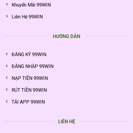
Khuyến Mãi 99WIN
Liên Hệ 99WIN
HƯỚNG DẪN
ĐĂNG KÝ 99WIN
ĐĂNG NHẬP 99WIN
NẠP TIỀN 99WIN
RÚT TIỀN 99WIN
TẢI APP 99WIN
LIÊN HỆ